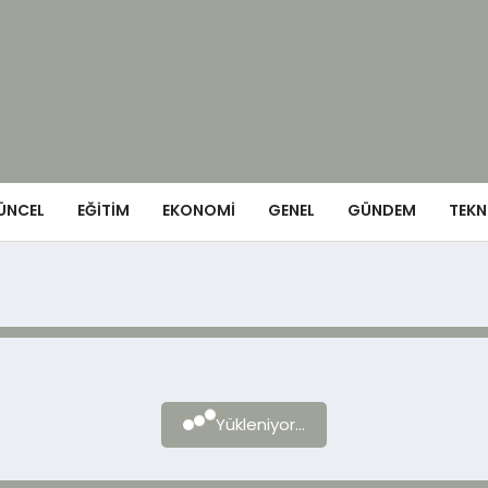
ÜNCEL
EĞITIM
EKONOMI
GENEL
GÜNDEM
TEKN
Yükleniyor...