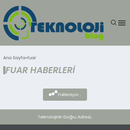
ANASAYFA
Ana Sayfa
fuar
FUAR HABERLERI
GÜNCEL
EĞITIM
Yükleniyor...
EKONOMI
GENEL
Teknolojinin Doğru Adresi..
GÜNDEM