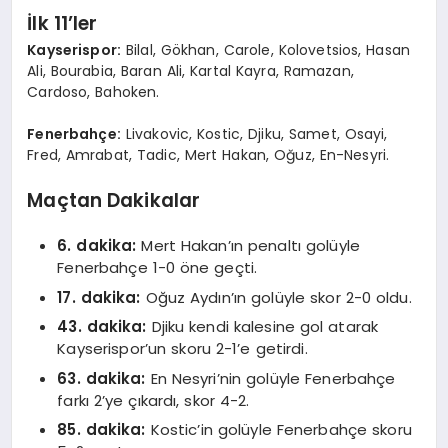
İlk 11’ler
Kayserispor:
Bilal, Gökhan, Carole, Kolovetsios, Hasan
Ali, Bourabia, Baran Ali, Kartal Kayra, Ramazan,
Cardoso, Bahoken.
Fenerbahçe:
Livakovic, Kostic, Djiku, Samet, Osayi,
Fred, Amrabat, Tadic, Mert Hakan, Oğuz, En-Nesyri.
Maçtan Dakikalar
6. dakika:
Mert Hakan’ın penaltı golüyle
Fenerbahçe 1-0 öne geçti.
17. dakika:
Oğuz Aydın’ın golüyle skor 2-0 oldu.
43. dakika:
Djiku kendi kalesine gol atarak
Kayserispor’un skoru 2-1’e getirdi.
63. dakika:
En Nesyri’nin golüyle Fenerbahçe
farkı 2’ye çıkardı, skor 4-2.
85. dakika:
Kostic’in golüyle Fenerbahçe skoru