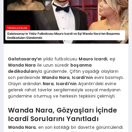
Galatasaray’ın
yıldız futbolcusu
Mauro Icardi
, eşi
Wanda Nara
ile uzun süredir
boşanma
dedikoduları
yla gündemde. Çiftin yaşadığı olayların
son perdesinde
Wanda Nara
,
Icardi’nin
evini basmıştı.
Olayın ardından
Nara
,
Icardi’nin
Arjantin’deki evine
gelerek rahat tavırlar sergilemesiyle sosyal medyanın
gündemine oturmuş ve herkesin tepkisini çekmişti.
Wanda Nara, Gözyaşları İçinde
Icardi Sorularını Yanıtladı
Wanda Nara
, en son katıldığı bir davette görüntülendi.