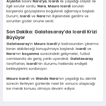
Arjantin
basını
Nara’ya
,
Icardi
ile yaşadığı olaylar ile
ilgili sorular sordu.
Nara
,
Mauro Icardi
soruları
karşısında gözyaşlarına boğularak ağlamaya başladı.
Durum,
Icardi
ve
Nara
‘nın ilişkisindeki gerilimi ve
sorunları gözler önüne serdi.
Son Dakika: Galatasaray’da Icardi Krizi
Büyüyor
Galatasaray
‘ın
Mauro Icardi
‘yi kadrosundan çıkarma
kararı alabileceği konuşulmaya başlandı.
Icardi
ve
Nara
‘nın
boşanma
sürecindeki gelişmeler, futbol
camiasında da geniş yankı uyandırdı.
Galatasaray
taraftarları,
Icardi
‘nin durumu hakkında endişeli
bekleyişlerini sürdürüyor.
Mauro Icardi
ve
Wanda Nara
‘nın yaşadığı bu sıkıntılı
sürecin ilerleyen günlerde nasıl bir sonuca ulaşacağı
ise merak konusu olmaya devam ediyor.