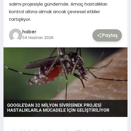
salımı projesiyle gündemde. Amaç hastalıkları
kontrol altına almak ancak çevresel etkiler
TEKNOLOJI
tartışılıyor.
YAŞAM
haber
Paylaş
04 Haziran 2026