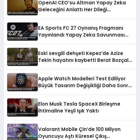
OpenAI CEO’su Altman Yapay Zeka
Geleceğini Anlattı Her Dileği
Gerçekleştiren Cin Benzetmesi
EA Sports FC 27 Oynanış Fragmanı
Yayınlandı Yapay Zeka Savunması
Azaltıldı
Eski sevgili dehşeti Kepez’de Azize
Tekin hayatını kaybetti Berat Bozçalı
intihar etti
Apple Watch Modelleri Test Ediliyor
Büyük Tasarım Değişikliği Daha Sonra
Gelecek
Elon Musk Tesla SpaceX Birleşme
İhtimaline Yeşil Işık Yaktı
Valorant Mobile Çin’de 100 Milyon
Oyuncuyu Aştı Küresel Çıkış