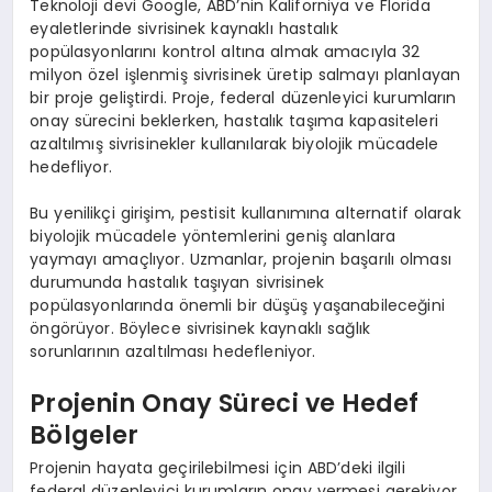
Teknoloji devi Google, ABD’nin Kaliforniya ve Florida
eyaletlerinde sivrisinek kaynaklı hastalık
popülasyonlarını kontrol altına almak amacıyla 32
milyon özel işlenmiş sivrisinek üretip salmayı planlayan
bir proje geliştirdi. Proje, federal düzenleyici kurumların
onay sürecini beklerken, hastalık taşıma kapasiteleri
azaltılmış sivrisinekler kullanılarak biyolojik mücadele
hedefliyor.
Bu yenilikçi girişim, pestisit kullanımına alternatif olarak
biyolojik mücadele yöntemlerini geniş alanlara
yaymayı amaçlıyor. Uzmanlar, projenin başarılı olması
durumunda hastalık taşıyan sivrisinek
popülasyonlarında önemli bir düşüş yaşanabileceğini
öngörüyor. Böylece sivrisinek kaynaklı sağlık
sorunlarının azaltılması hedefleniyor.
Projenin Onay Süreci ve Hedef
Bölgeler
Projenin hayata geçirilebilmesi için ABD’deki ilgili
federal düzenleyici kurumların onay vermesi gerekiyor.