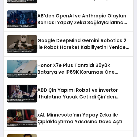
Sürecek
AB’den OpenAI ve Anthropic Olayları
Sonrası Yapay Zeka Sağlayıcılarına
Kritik Çağrı
Google DeepMind Gemini Robotics 2
ile Robot Hareket Kabiliyetini Yeniden
Tanımlıyor
Honor X7e Plus Tanıtıldı Büyük
Batarya ve IP69K Koruması Öne
Çıkıyor
ABD Çin Yapımı Robot ve İnvertör
İthalatına Yasak Getirdi Çin’den
Tepki
xAI, Minnesota’nın Yapay Zeka ile
Çıplaklaştırma Yasasına Dava Açtı