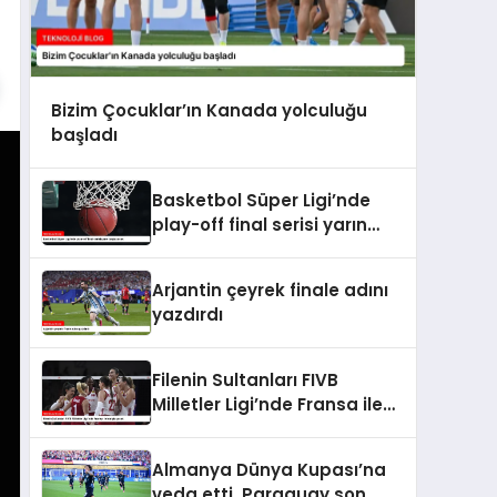
Bizim Çocuklar’ın Kanada yolculuğu
başladı
Basketbol Süper Ligi’nde
play-off final serisi yarın
başlayacak
Arjantin çeyrek finale adını
yazdırdı
Filenin Sultanları FIVB
Milletler Ligi’nde Fransa ile
karşılaşacak
Almanya Dünya Kupası’na
veda etti, Paraguay son