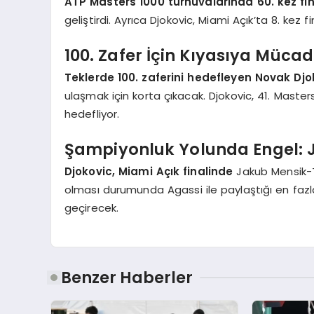
ATP Masters 1000 turnuvalarında 60. kez fin
geliştirdi. Ayrıca Djokovic, Miami Açık’ta 8. kez f
100. Zafer İçin Kıyasıya Mücad
Teklerde 100. zaferini hedefleyen Novak Djo
ulaşmak için korta çıkacak. Djokovic, 41. Maste
hedefliyor.
Şampiyonluk Yolunda Engel: J
Djokovic, Miami Açık finalinde
Jakub Mensik-Ta
olması durumunda Agassi ile paylaştığı en faz
geçirecek.
Benzer Haberler