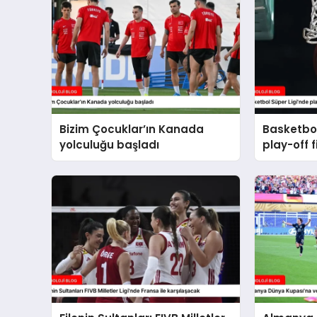
Bizim Çocuklar’ın Kanada
Basketbol
yolculuğu başladı
play-off f
başlayac