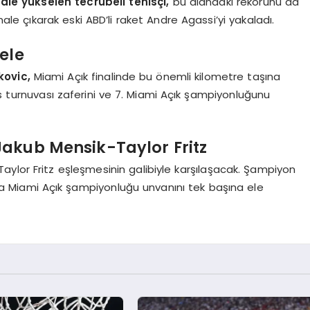
ale yükselen tecrübeli tenisçi,
bu alandaki rekorunu da
inale çıkarak eski ABD’li raket Andre Agassi’yi yakaladı.
ele
kovic,
Miami Açık finalinde bu önemli kilometre taşına
rs turnuvası zaferini ve 7. Miami Açık şampiyonluğunu
akub Mensik-Taylor Fritz
ylor Fritz eşleşmesinin galibiyle karşılaşacak. Şampiyon
la Miami Açık şampiyonluğu unvanını tek başına ele