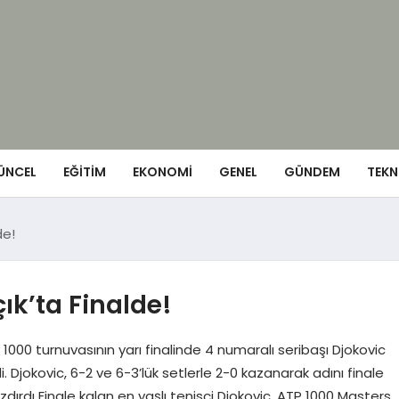
ÜNCEL
EĞITIM
EKONOMI
GENEL
GÜNDEM
TEKN
de!
k’ta Finalde!
00 turnuvasının yarı finalinde 4 numaralı seribaşı Djokovic
i. Djokovic, 6-2 ve 6-3’lük setlerle 2-0 kazanarak adını finale
zdırdı Finale kalan en yaşlı tenisçi Djokovic, ATP 1000 Masters