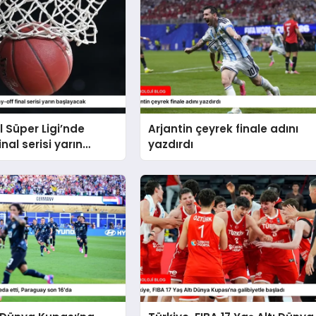
 Süper Ligi’nde
Arjantin çeyrek finale adını
inal serisi yarın
yazdırdı
ak