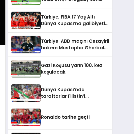
16’da
Türkiye, FIBA 17 Yaş Altı
Dünya Kupası’na galibiyetle
başladı
Türkiye-ABD maçını Cezayirli
hakem Mustapha Ghorbal
yönetecek
Gazi Koşusu yarın 100. kez
koşulacak
Dünya Kupası’nda
taraftarlar Filistin’i
unutmadı
Ronaldo tarihe geçti