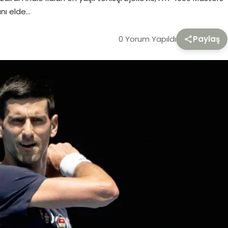
ını elde…
0 Yorum Yapıldı
Paylaş