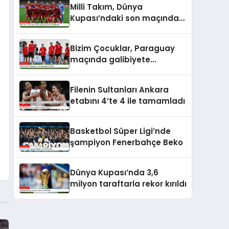
Milli Takım, Dünya
Kupası’ndaki son maçında
ABD ile karşılaşacak
Bizim Çocuklar, Paraguay
maçında galibiyete
odaklandı
Filenin Sultanları Ankara
etabını 4’te 4 ile tamamladı
Basketbol Süper Ligi’nde
şampiyon Fenerbahçe Beko
Dünya Kupası’nda 3,6
milyon taraftarla rekor kırıldı