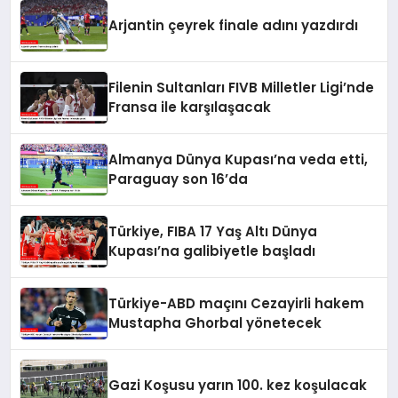
Arjantin çeyrek finale adını yazdırdı
Filenin Sultanları FIVB Milletler Ligi’nde
Fransa ile karşılaşacak
Almanya Dünya Kupası’na veda etti,
Paraguay son 16’da
Türkiye, FIBA 17 Yaş Altı Dünya
Kupası’na galibiyetle başladı
Türkiye-ABD maçını Cezayirli hakem
Mustapha Ghorbal yönetecek
Gazi Koşusu yarın 100. kez koşulacak