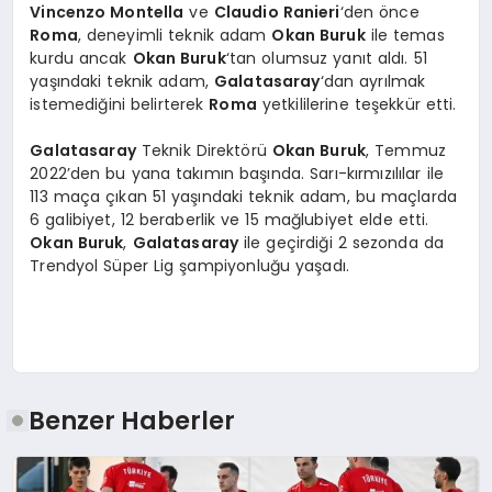
Vincenzo Montella
ve
Claudio Ranieri
‘den önce
Roma
, deneyimli teknik adam
Okan Buruk
ile temas
kurdu ancak
Okan Buruk
‘tan olumsuz yanıt aldı. 51
yaşındaki teknik adam,
Galatasaray
‘dan ayrılmak
istemediğini belirterek
Roma
yetkililerine teşekkür etti.
Galatasaray
Teknik Direktörü
Okan Buruk
, Temmuz
2022’den bu yana takımın başında. Sarı-kırmızılılar ile
113 maça çıkan 51 yaşındaki teknik adam, bu maçlarda
6 galibiyet, 12 beraberlik ve 15 mağlubiyet elde etti.
Okan Buruk
,
Galatasaray
ile geçirdiği 2 sezonda da
Trendyol Süper Lig şampiyonluğu yaşadı.
Benzer Haberler