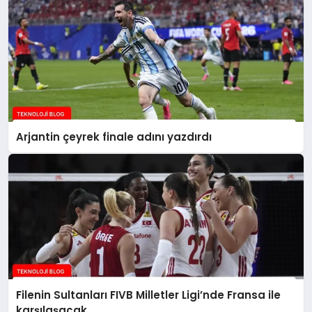
Arjantin çeyrek finale adını yazdırdı
Filenin Sultanları FIVB Milletler Ligi’nde Fransa ile
karşılaşacak