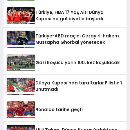
Türkiye, FIBA 17 Yaş Altı Dünya
Kupası’na galibiyetle başladı
Türkiye-ABD maçını Cezayirli hakem
Mustapha Ghorbal yönetecek
Gazi Koşusu yarın 100. kez koşulacak
Dünya Kupası’nda taraftarlar Filistin’i
unutmadı
Ronaldo tarihe geçti
Milli Takım, Dünya Kupası’ndaki son