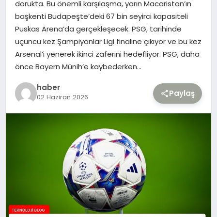
dorukta. Bu önemli karşılaşma, yarın Macaristan’ın
başkenti Budapeşte’deki 67 bin seyirci kapasiteli
TEKNOLOJI
Puskas Arena’da gerçekleşecek. PSG, tarihinde
üçüncü kez Şampiyonlar Ligi finaline çıkıyor ve bu kez
YAŞAM
Arsenal’i yenerek ikinci zaferini hedefliyor. PSG, daha
önce Bayern Münih’e kaybederken…
haber
Paylaş
02 Haziran 2026