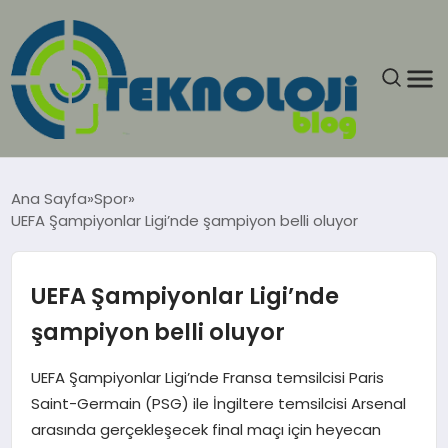
ANASAYFA
Ana Sayfa
Spor
UEFA Şampiyonlar Ligi’nde şampiyon belli oluyor
GÜNCEL
EĞITIM
UEFA Şampiyonlar Ligi’nde
şampiyon belli oluyor
EKONOMI
UEFA Şampiyonlar Ligi’nde Fransa temsilcisi Paris
GENEL
Saint-Germain (PSG) ile İngiltere temsilcisi Arsenal
arasında gerçekleşecek final maçı için heyecan
GÜNDEM