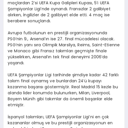
maçlardan 2’si UEFA Kupa Galipleri Kupası, 5’i UEFA
Şampiyonlar Ligi’nde oynandı. Fransızlar 2 galibiyet
alırken, İngilizler de 2 galibiyet elde etti. 4 maç ise
berabere sonuçlandı.
Avrupa futbolunun en prestijli organizasyonunda
PSG’nin 9., Arsenal’ın ise 27. final mücadelesi olacak.
PSG’nin yanı sıra Olimpik Marsilya, Reims, Saint-Etienne
ve Monaco gibi Fransız takımları geçmişte finale
yükselirken, Arsenal’ın tek final deneyimi 2006’da
yaşandı.
UEFA Şampiyonlar Ligi tarihinde şimdiye kadar 42 farklı
takım final oynamış ve bunlardan 24’ü kupayı
kazanma başarısı göstermiştir. Real Madrid 15 kezle bu
alanda lider konumda bulunurken, Milan, Liverpool,
Bayern Münih gibi takımlar da önemli başarılar elde
etmiştir.
İspanyol takımları, UEFA Şampiyonlar Ligi’ni en çok
kazananlar olmuş ve bu prestijli organizasyonun en