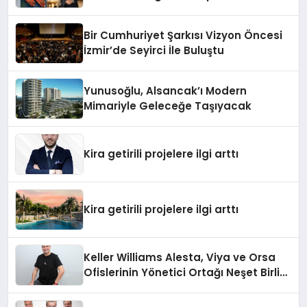
ve Şarküteri Ürünlerini Tüketicilerle
Buluşturuyor
Bir Cumhuriyet Şarkısı Vizyon Öncesi
İzmir’de Seyirci İle Buluştu
Yunusoğlu, Alsancak’ı Modern
Mimariyle Geleceğe Taşıyacak
Kira getirili projelere ilgi arttı
Kira getirili projelere ilgi arttı
Keller Williams Alesta, Viya ve Orsa
Ofislerinin Yönetici Ortağı Neşet Birlik:
“Gayrimenkulde ‘Buzkıran’ Rolü
Üstlendik”