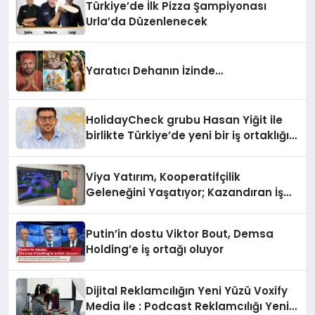
Türkiye’de İlk Pizza Şampiyonası
Urla’da Düzenlenecek
Yaratıcı Dehanın İzinde…
HolidayCheck grubu Hasan Yiğit ile
birlikte Türkiye’de yeni bir iş ortaklığı
kurdu
Viya Yatırım, Kooperatifçilik
Geleneğini Yaşatıyor; Kazandıran İş
Modeliyle Büyüyor
Putin’in dostu Viktor Bout, Demsa
Holding’e iş ortağı oluyor
Dijital Reklamcılığın Yeni Yüzü Voxify
Media İle : Podcast Reklamcılığı Yeni