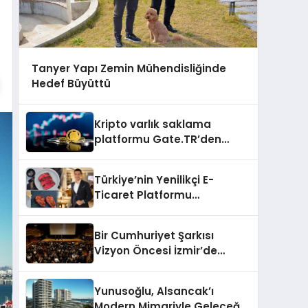
Tanyer Yapı Zemin Mühendisliğinde
Hedef Büyüttü
Kripto varlık saklama
platformu Gate.TR’den
memecoin değerlendirmesi
Türkiye’nin Yenilikçi E-
Ticaret Platformu
Organikasap, Premium Et ve
Şarküteri Ürünlerini
Bir Cumhuriyet Şarkısı
Tüketicilerle Buluşturuyor
Vizyon Öncesi İzmir’de
Seyirci İle Buluştu
Yunusoğlu, Alsancak’ı
Modern Mimariyle Geleceğe