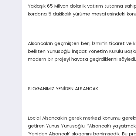
Yaklaşık 65 Milyon dolarlık yatırım tutarına sa
kordona 5 dakikalık yürüme mesafesindeki konum
Alsancak’ın geçmişten beri; İzmir’in ticaret ve
belirten Yunusoğlu İnşaat Yönetim Kurulu Başk
modern bir projeyi hayata geçirdiklerini söyledi.
SLOGANIMIZ YENİDEN ALSANCAK
Loc’al Alsancak’ın gerek merkezi konumu gereks
getiren Yunus Yunusoğlu, “Alsancak’ı yaşatmak
‘Yeniden Alsancak’ sloganını benimsedik. Bu proj