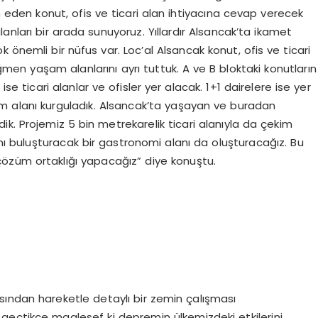
m eden konut, ofis ve ticari alan ihtiyacına cevap verecek
anları bir arada sunuyoruz. Yıllardır Alsancak’ta ikamet
nemli bir nüfus var. Loc’al Alsancak konut, ofis ve ticari
en yaşam alanlarını ayrı tuttuk. A ve B bloktaki konutların
 ise ticari alanlar ve ofisler yer alacak. 1+1 dairelere ise yer
şam alanı kurguladık. Alsancak’ta yaşayan ve buradan
k. Projemiz 5 bin metrekarelik ticari alanıyla da çekim
ı buluşturacak bir gastronomi alanı da oluşturacağız. Bu
özüm ortaklığı yapacağız” diye konuştu.
ından hareketle detaylı bir zemin çalışması
r geçtikçe maalesef ki depremin ülkemizdeki etkilerini