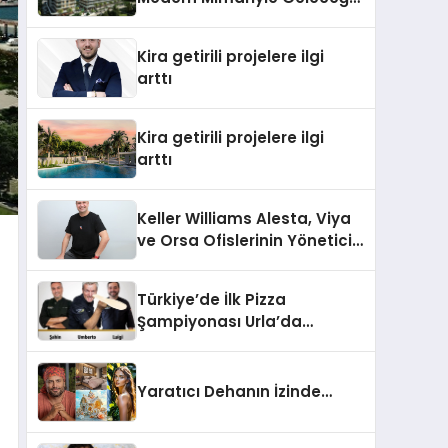
Taşıyacak
Kira getirili projelere ilgi
arttı
Kira getirili projelere ilgi
arttı
Keller Williams Alesta, Viya
ve Orsa Ofislerinin Yönetici
Ortağı Neşet Birlik:
“Gayrimenkulde ‘Buzkıran’
Türkiye’de İlk Pizza
Rolü Üstlendik”
Şampiyonası Urla’da
Düzenlenecek
Yaratıcı Dehanın İzinde…