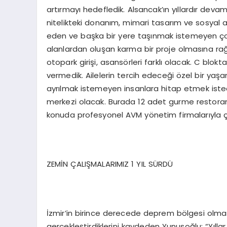
artırmayı hedefledik. Alsancak’ın yıllardır deva
nitelikteki donanım, mimari tasarım ve sosyal al
eden ve başka bir yere taşınmak istemeyen çok ö
alanlardan oluşan karma bir proje olmasına rağm
otopark girişi, asansörleri farklı olacak. C blokta
vermedik. Ailelerin tercih edeceği özel bir ya
ayrılmak istemeyen insanlara hitap etmek istedi
merkezi olacak. Burada 12 adet gurme restoran
konuda profesyonel AVM yönetim firmalarıyla ç
ZEMİN ÇALIŞMALARIMIZ 1 YIL SÜRDÜ
İzmir’in birince derecede deprem bölgesi olmas
gerçekleştirdiklerini kaydeden Yunusoğlu; “Yılla