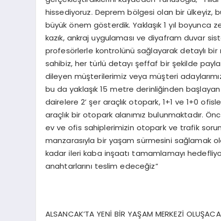
hissediyoruz. Deprem bölgesi olan bir ülkeyiz,
büyük önem gösterdik. Yaklaşık 1 yıl boyunca z
kazık, ankraj uygulaması ve diyafram duvar sist
profesörlerle kontrolünü sağlayarak detaylı bir rap
sahibiz, her türlü detayı şeffaf bir şekilde pay
dileyen müşterilerimiz veya müşteri adaylarım
bu da yaklaşık 15 metre derinliğinden başlayan 
dairelere 2’ şer araçlık otopark, 1+1 ve 1+0 ofisle
araçlık bir otopark alanımız bulunmaktadır. Önc
ev ve ofis sahiplerimizin otopark ve trafik soru
manzarasıyla bir yaşam sürmesini sağlamak oldu
kadar ileri kaba inşaatı tamamlamayı hedefliyoru
anahtarlarını teslim edeceğiz”
ALSANCAK’TA YENİ BİR YAŞAM MERKEZİ OLUŞAC