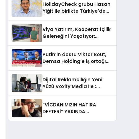
HolidayCheck grubu Hasan
Yiğit ile birlikte Türkiye’de
yeni bir iş ortaklığı kurdu
Viya Yatırım, Kooperatifçilik
Geleneğini Yaşatıyor;
Kazandıran İş Modeliyle
Büyüyor
Putin’in dostu Viktor Bout,
Demsa Holding’e iş ortağı
oluyor
Dijital Reklamcılığın Yeni
Yüzü Voxify Media İle :
Podcast Reklamcılığı Yeni
Bir Çağ Açıyor
“VİCDANIMIZIN HATIRA
DEFTERİ” YAKINDA
GÖSTERİMDE