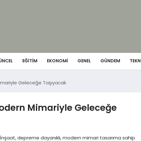
ÜNCEL
EĞITIM
EKONOMI
GENEL
GÜNDEM
TEKN
imariyle Geleceğe Taşıyacak
odern Mimariyle Geleceğe
 İnşaat, depreme dayanıklı, modern mimari tasarıma sahip