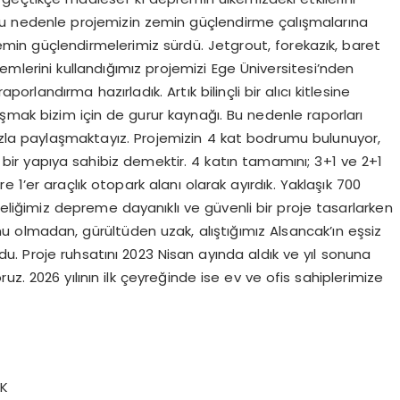
 bu nedenle projemizin zemin güçlendirme çalışmalarına
emin güçlendirmelerimiz sürdü. Jetgrout, forekazık, baret
emlerini kullandığımız projemizi Ege Üniversitesi’nden
orlandırma hazırladık. Artık bilinçli bir alıcı kitlesine
laşmak bizim için de gurur kaynağı. Bu nedenle raporları
ızla paylaşmaktayız. Projemizin 4 kat bodrumu bulunuyor,
bir yapıya sahibiz demektir. 4 katın tamamını; 3+1 ve 2+1
re 1’er araçlık otopark alanı olarak ayırdık. Yaklaşık 700
eliğimiz depreme dayanıklı ve güvenli bir proje tasarlarken
nu olmadan, gürültüden uzak, alıştığımız Alsancak’ın eşsiz
. Proje ruhsatını 2023 Nisan ayında aldık ve yıl sonuna
z. 2026 yılının ilk çeyreğinde ise ev ve ofis sahiplerimize
AK