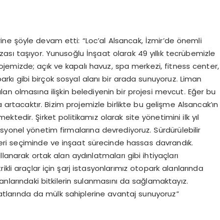
ne şöyle devam etti: “Loc’al Alsancak, İzmir’de önemli
ası taşıyor. Yunusoğlu İnşaat olarak 49 yıllık tecrübemizle
 Projemizde; açık ve kapalı havuz, spa merkezi, fitness center,
arkı gibi birçok sosyal alanı bir arada sunuyoruz. Liman
alan olmasına ilişkin belediyenin bir projesi mevcut. Eğer bu
rtacaktır. Bizim projemizle birlikte bu gelişme Alsancak’ın
edir. Şirket politikamız olarak site yönetimini ilk yıl
syonel yönetim firmalarına devrediyoruz. Sürdürülebilir
eri seçiminde ve inşaat sürecinde hassas davrandık.
lanarak ortak alan aydınlatmaları gibi ihtiyaçları
trikli araçlar için şarj istasyonlarımız otopark alanlarında
nlarındaki bitkilerin sulanmasını da sağlamaktayız.
idatlarında da mülk sahiplerine avantaj sunuyoruz”