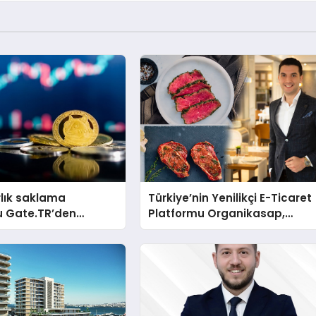
rlık saklama
Türkiye’nin Yenilikçi E-Ticaret
u Gate.TR’den
Platformu Organikasap,
 değerlendirmesi
Premium Et ve Şarküteri
Ürünlerini Tüketicilerle
Buluşturuyor