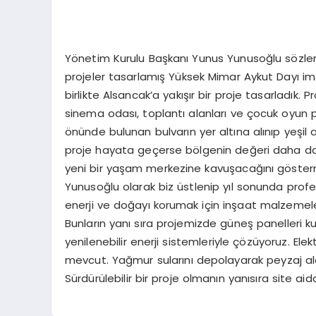
Yönetim Kurulu Başkanı Yunus Yunusoğlu sözleri
projeler tasarlamış Yüksek Mimar Aykut Dayı imz
birlikte Alsancak’a yakışır bir proje tasarladık.
sinema odası, toplantı alanları ve çocuk oyun p
önünde bulunan bulvarın yer altına alınıp yeşil 
proje hayata geçerse bölgenin değeri daha da a
yeni bir yaşam merkezine kavuşacağını göstermekt
Yunusoğlu olarak biz üstlenip yıl sonunda profe
enerji ve doğayı korumak için inşaat malzemel
Bunların yanı sıra projemizde güneş panelleri kul
yenilenebilir enerji sistemleriyle çözüyoruz. Elek
mevcut. Yağmur sularını depolayarak peyzaj ala
Sürdürülebilir bir proje olmanın yanısıra site a