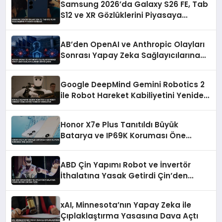
Samsung 2026’da Galaxy S26 FE, Tab
S12 ve XR Gözlüklerini Piyasaya
Sürecek
AB’den OpenAI ve Anthropic Olayları
Sonrası Yapay Zeka Sağlayıcılarına
Kritik Çağrı
Google DeepMind Gemini Robotics 2
ile Robot Hareket Kabiliyetini Yeniden
Tanımlıyor
Honor X7e Plus Tanıtıldı Büyük
Batarya ve IP69K Koruması Öne
Çıkıyor
ABD Çin Yapımı Robot ve İnvertör
İthalatına Yasak Getirdi Çin’den
Tepki
xAI, Minnesota’nın Yapay Zeka ile
Çıplaklaştırma Yasasına Dava Açtı