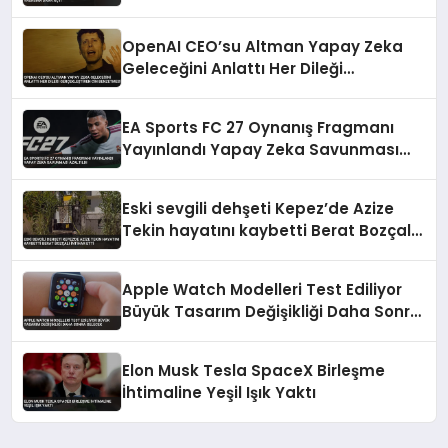
OpenAI CEO’su Altman Yapay Zeka
Geleceğini Anlattı Her Dileği
Gerçekleştiren Cin Benzetmesi
EA Sports FC 27 Oynanış Fragmanı
Yayınlandı Yapay Zeka Savunması
Azaltıldı
Eski sevgili dehşeti Kepez’de Azize
Tekin hayatını kaybetti Berat Bozçalı
intihar etti
Apple Watch Modelleri Test Ediliyor
Büyük Tasarım Değişikliği Daha Sonra
Gelecek
Elon Musk Tesla SpaceX Birleşme
İhtimaline Yeşil Işık Yaktı