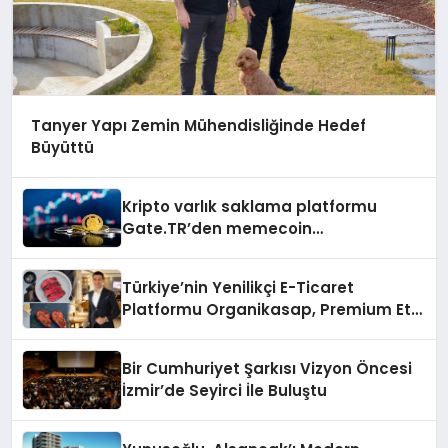
Tanyer Yapı Zemin Mühendisliğinde Hedef
Büyüttü
Kripto varlık saklama platformu
Gate.TR’den memecoin
değerlendirmesi
Türkiye’nin Yenilikçi E-Ticaret
Platformu Organikasap, Premium Et
ve Şarküteri Ürünlerini Tüketicilerle
Buluşturuyor
Bir Cumhuriyet Şarkısı Vizyon Öncesi
İzmir’de Seyirci İle Buluştu