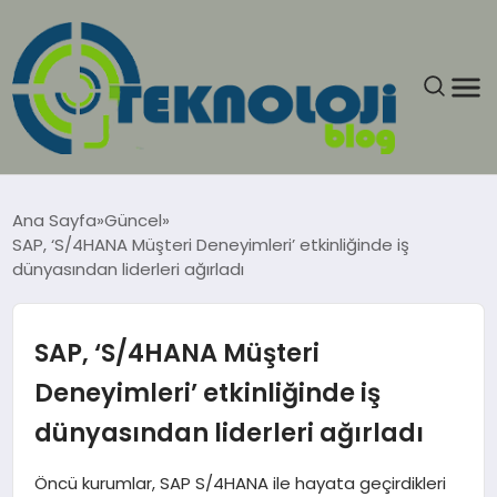
ANASAYFA
Ana Sayfa
Güncel
SAP, ‘S/4HANA Müşteri Deneyimleri’ etkinliğinde iş
GÜNCEL
dünyasından liderleri ağırladı
EĞITIM
SAP, ‘S/4HANA Müşteri
EKONOMI
Deneyimleri’ etkinliğinde iş
dünyasından liderleri ağırladı
GENEL
Öncü kurumlar, SAP S/4HANA ile hayata geçirdikleri
GÜNDEM