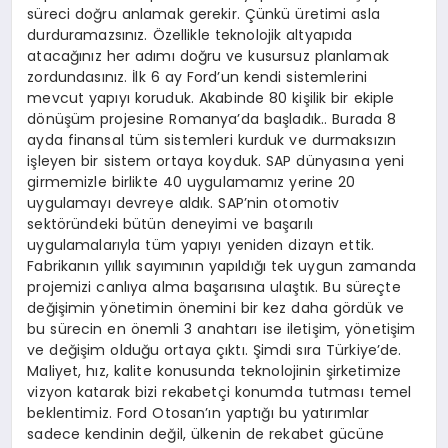
süreci doğru anlamak gerekir. Çünkü üretimi asla
durduramazsınız. Özellikle teknolojik altyapıda
atacağınız her adımı doğru ve kusursuz planlamak
zordundasınız. İlk 6 ay Ford’un kendi sistemlerini
mevcut yapıyı koruduk. Akabinde 80 kişilik bir ekiple
dönüşüm projesine Romanya’da başladık.. Burada 8
ayda finansal tüm sistemleri kurduk ve durmaksızın
işleyen bir sistem ortaya koyduk. SAP dünyasına yeni
girmemizle birlikte 40 uygulamamız yerine 20
uygulamayı devreye aldık. SAP’nin otomotiv
sektöründeki bütün deneyimi ve başarılı
uygulamalarıyla tüm yapıyı yeniden dizayn ettik.
Fabrikanın yıllık sayımının yapıldığı tek uygun zamanda
projemizi canlıya alma başarısına ulaştık. Bu süreçte
değişimin yönetimin önemini bir kez daha gördük ve
bu sürecin en önemli 3 anahtarı ise iletişim, yönetişim
ve değişim olduğu ortaya çıktı. Şimdi sıra Türkiye’de.
Maliyet, hız, kalite konusunda teknolojinin şirketimize
vizyon katarak bizi rekabetçi konumda tutması temel
beklentimiz. Ford Otosan’ın yaptığı bu yatırımlar
sadece kendinin değil, ülkenin de rekabet gücüne