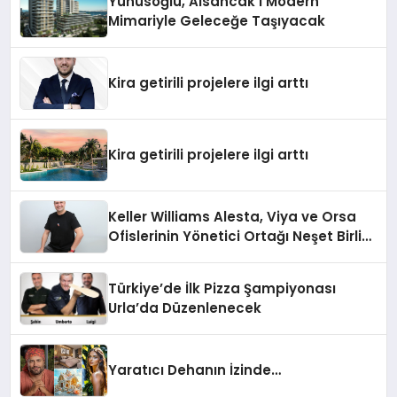
Yunusoğlu, Alsancak’ı Modern
Mimariyle Geleceğe Taşıyacak
Kira getirili projelere ilgi arttı
Kira getirili projelere ilgi arttı
Keller Williams Alesta, Viya ve Orsa
Ofislerinin Yönetici Ortağı Neşet Birlik:
“Gayrimenkulde ‘Buzkıran’ Rolü
Üstlendik”
Türkiye’de İlk Pizza Şampiyonası
Urla’da Düzenlenecek
Yaratıcı Dehanın İzinde…