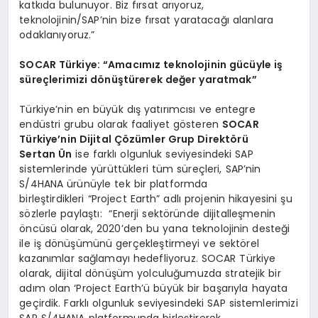
katkıda bulunuyor. Biz fırsat arıyoruz,
teknolojinin/SAP’nin bize fırsat yaratacağı alanlara
odaklanıyoruz.”
SOCAR Türkiye: “Amacımız teknolojinin gücüyle iş
süreçlerimizi dönüştürerek değer yaratmak”
Türkiye’nin en büyük dış yatırımcısı ve entegre
endüstri grubu olarak faaliyet gösteren
SOCAR
Türkiye’nin Dijital Çözümler Grup Direktörü
Sertan Ün
ise farklı olgunluk seviyesindeki SAP
sistemlerinde yürüttükleri tüm süreçleri, SAP’nin
S/4HANA ürünüyle tek bir platformda
birleştirdikleri “Project Earth” adlı projenin hikayesini şu
sözlerle paylaştı: “Enerji sektöründe dijitalleşmenin
öncüsü olarak, 2020’den bu yana teknolojinin desteği
ile iş dönüşümünü gerçekleştirmeyi ve sektörel
kazanımlar sağlamayı hedefliyoruz. SOCAR Türkiye
olarak, dijital dönüşüm yolculuğumuzda stratejik bir
adım olan ‘Project Earth’ü büyük bir başarıyla hayata
geçirdik. Farklı olgunluk seviyesindeki SAP sistemlerimizi
SAP S/4HANA platformunda birleştirerek