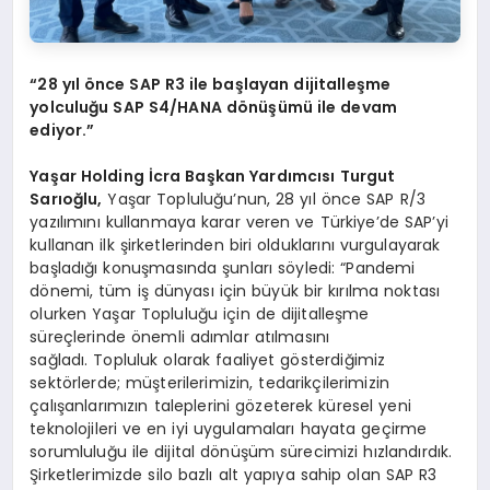
“28 yıl önce SAP R3 ile başlayan dijitalleşme
yolculuğu SAP S4/HANA dönüşümü ile devam
ediyor.”
Yaşar Holding
İcra Başkan
Yardımcısı
Turgut
Sarıoğlu,
Yaşar Topluluğu’nun, 28 yıl önce SAP R/3
yazılımını kullanmaya karar veren ve Türkiye’de SAP’yi
kullanan ilk şirketlerinden biri olduklarını vurgulayarak
başladığı konuşmasında şunları söyledi: “Pandemi
dönemi, tüm iş dünyası için büyük bir kırılma noktası
olurken Yaşar Topluluğu için de dijitalleşme
süreçlerinde önemli adımlar atılmasını
sağladı. Topluluk olarak faaliyet gösterdiğimiz
sektörlerde; müşterilerimizin, tedarikçilerimizin
çalışanlarımızın taleplerini gözeterek küresel yeni
teknolojileri ve en iyi uygulamaları hayata geçirme
sorumluluğu ile dijital dönüşüm sürecimizi hızlandırdık.
Şirketlerimizde silo bazlı alt yapıya sahip olan SAP R3