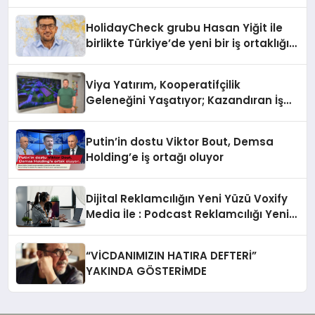
HolidayCheck grubu Hasan Yiğit ile
birlikte Türkiye’de yeni bir iş ortaklığı
kurdu
Viya Yatırım, Kooperatifçilik
Geleneğini Yaşatıyor; Kazandıran İş
Modeliyle Büyüyor
Putin’in dostu Viktor Bout, Demsa
Holding’e iş ortağı oluyor
Dijital Reklamcılığın Yeni Yüzü Voxify
Media İle : Podcast Reklamcılığı Yeni
Bir Çağ Açıyor
“VİCDANIMIZIN HATIRA DEFTERİ”
YAKINDA GÖSTERİMDE