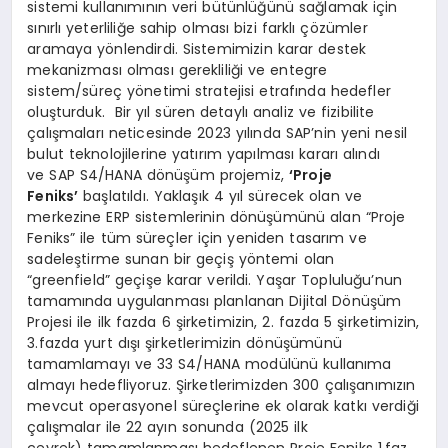
sistemi kullanımının veri bütünlüğünü sağlamak için
sınırlı yeterliliğe sahip olması bizi farklı çözümler
aramaya yönlendirdi. Sistemimizin karar destek
mekanizması olması gerekliliği ve entegre
sistem/süreç yönetimi stratejisi etrafında hedefler
oluşturduk. Bir yıl süren detaylı analiz ve fizibilite
çalışmaları neticesinde 2023 yılında SAP’nin yeni nesil
bulut teknolojilerine yatırım yapılması kararı alındı
ve SAP S4/HANA dönüşüm projemiz,
‘Proje
Feniks’
başlatıldı. Yaklaşık 4 yıl sürecek olan ve
merkezine ERP sistemlerinin dönüşümünü alan “Proje
Feniks” ile tüm süreçler için yeniden tasarım ve
sadeleştirme sunan bir geçiş yöntemi olan
“greenfield” geçişe karar verildi. Yaşar Topluluğu’nun
tamamında uygulanması planlanan Dijital Dönüşüm
Projesi ile ilk fazda 6 şirketimizin, 2. fazda 5 şirketimizin,
3.fazda yurt dışı şirketlerimizin dönüşümünü
tamamlamayı ve 33 S4/HANA modülünü kullanıma
almayı hedefliyoruz. Şirketlerimizden 300 çalışanımızın
mevcut operasyonel süreçlerine ek olarak katkı verdiği
çalışmalar ile 22 ayın sonunda (2025 ilk
çeyrek) tamamlanması hedeflenen Proje Feniks 1.faz