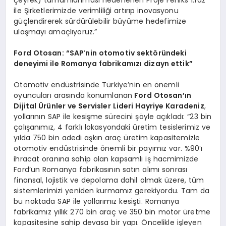
ile Şirketlerimizde verimliliği artırıp inovasyonu
güçlendirerek sürdürülebilir büyüme hedefimize
ulaşmayı amaçlıyoruz.”
Ford Otosan: “SAP
’
nin otomotiv sekt
ö
ründeki
deneyimi ile Romanya fabrikamızı dizayn ettik”
Otomotiv endüstrisinde Türkiye’nin en önemli
oyuncuları arasında konumlanan
Ford Otosan’ın
Dijital
Ü
rünler ve Servisler Lideri Hayriye Karadeniz
,
yollarının SAP ile kesişme sürecini şöyle açıkladı: “23 bin
çalışanımız, 4 farklı lokasyondaki üretim tesislerimiz ve
yılda 750 bin adedi aşkın araç üretim kapasitemizle
otomotiv endüstrisinde önemli bir payımız var. %90’ı
ihracat oranına sahip olan kapsamlı iş hacmimizde
Ford’un Romanya fabrikasının satın alımı sonrası
finansal, lojistik ve depolama dahil olmak üzere, tüm
sistemlerimizi yeniden kurmamız gerekiyordu. Tam da
bu noktada SAP ile yollarımız kesişti. Romanya
fabrikamız yıllık 270 bin araç ve 350 bin motor üretme
kapasitesine sahip devasa bir yapı. Öncelikle işleyen