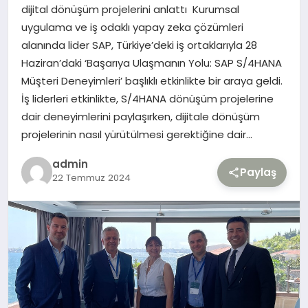
dijital dönüşüm projelerini anlattı Kurumsal
uygulama ve iş odaklı yapay zeka çözümleri
TEKNOLOJI
alanında lider SAP, Türkiye’deki iş ortaklarıyla 28
Haziran’daki ‘Başarıya Ulaşmanın Yolu: SAP S/4HANA
YAŞAM
Müşteri Deneyimleri’ başlıklı etkinlikte bir araya geldi.
İş liderleri etkinlikte, S/4HANA dönüşüm projelerine
dair deneyimlerini paylaşırken, dijitale dönüşüm
projelerinin nasıl yürütülmesi gerektiğine dair…
admin
Paylaş
22 Temmuz 2024